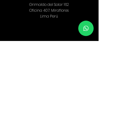
Grimaldo del Solar 162
Oficina 407
​. Miraflores
Lima Perú