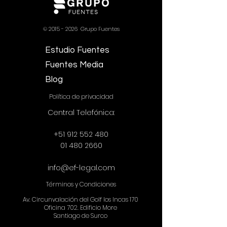
©
2015 - 2026
Grupo Fuentes
Estudio Fuentes
Fuentes Media
Blog
Política de privacidad
​​Central Telefónica:
+51 912 552 480
01 480 2660
info@ef-legal.com
Términos y Condiciones
Av. Circunvalación del Golf los Incas 170
Oficina 702. Edificio More
Santiago de Surco